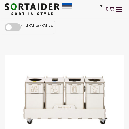
Skip
Cart
0
to
content
hind KM-ta / KM-ga