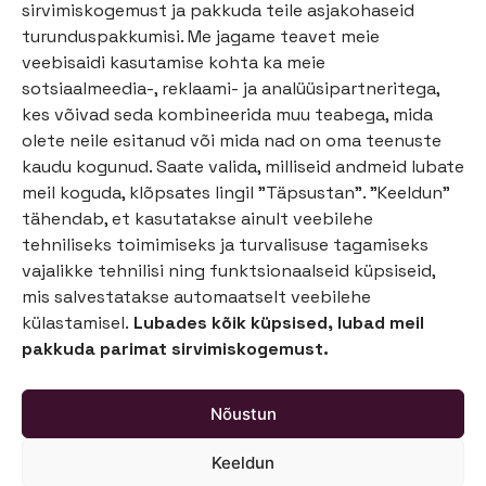
sirvimiskogemust ja pakkuda teile asjakohaseid
Sorteerimise prügikast Sorta
turunduspakkumisi. Me jagame teavet meie
veebisaidi kasutamise kohta ka meie
Prügikastid ja paberikorvid Sorta
sotsiaalmeedia-, reklaami- ja analüüsipartneritega,
kes võivad seda kombineerida muu teabega, mida
Jätkusuutlikkus
olete neile esitanud või mida nad on oma teenuste
Blogi
kaudu kogunud. Saate valida, milliseid andmeid lubate
meil koguda, klõpsates lingil "Täpsustan". "Keeldun"
Sorteerimisjuhendid
tähendab, et kasutatakse ainult veebilehe
tehniliseks toimimiseks ja turvalisuse tagamiseks
Tagasiside
vajalikke tehnilisi ning funktsionaalseid küpsiseid,
CO2 kalkulaator
mis salvestatakse automaatselt veebilehe
külastamisel.
Lubades kõik küpsised, lubad meil
KKK
pakkuda parimat sirvimiskogemust.
Meie lugu
Nõustun
Kontakt
Privaatsuspoliitika
Keeldun