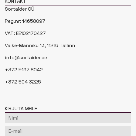
KONTAKT
o
g
b
d
Sortaider OÜ
o
r
e
i
k
a
n
Reg.nr: 14658097
m
VAT: EE102170427
Väike-Männiku 13, 11216 Tallinn
info@sortaider.ee
+372 5197 8042
+372 504 3225
KIRJUTA MEILE