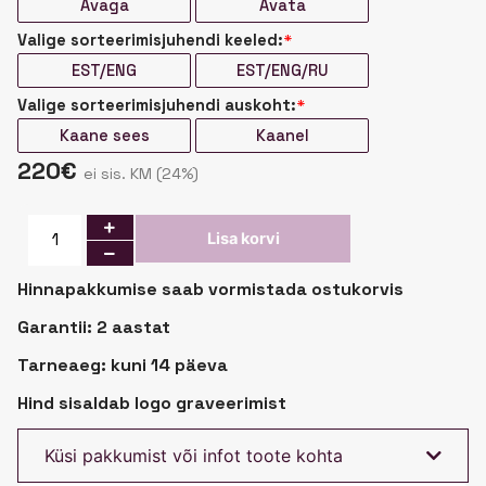
Avaga
Avata
Valige sorteerimisjuhendi keeled:
*
EST/ENG
EST/ENG/RU
Valige sorteerimisjuhendi auskoht:
*
Kaane sees
Kaanel
220
€
ei sis. KM (24%)
Prügi
Lisa korvi
sorteerimine
Sorter
Hinnapakkumise saab vormistada ostukorvis
10W4
valge
Garantii: 2 aastat
kogus
Tarneaeg: kuni 14 päeva
Hind sisaldab logo graveerimist
Küsi pakkumist või infot toote kohta