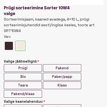
Prügi sorteerimine Sorter 10W4
valge
Sorteerimisjaam, kaaned avadega, 4×10 L, prügi
sorteerimisjuhendid eesti/inglise keeles, toote art
SRT10W4
Värv
Valige jäätmeliigid:
*
Prügi
Pakend
Bio
Paber/papp
Taara
Klaas
Pakend/klaas
Valige kaanelahendus:
*