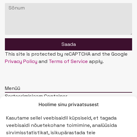
Saada
This site is protected by reCAPTCHA and the Google
Privacy Policy
and
Terms of Service
apply.
Menüü
Sorteerimisjaam Container
Hoolime sinu privaatsusest
Sorteerimisjaam Sorter
Kasutame sellel veebisaidil küpsiseid, et tagada
Sorteerimisjaam Sorta
veebisaidi nõuetekohane toimimine, analüüsida
sirvimisstatistikat, isikupärastada teie
Sorteerimise prügikast Sortaider